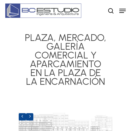
Skip
Men
to
search
main
content
PLAZA, MERCADO,
GALERÍA
COMERCIAL Y
APARCAMIENTO
EN LA PLAZA DE
LA ENCARNACIÓN