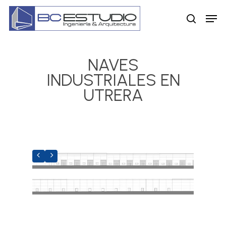
Skip
Men
to
search
main
content
NAVES
INDUSTRIALES EN
UTRERA