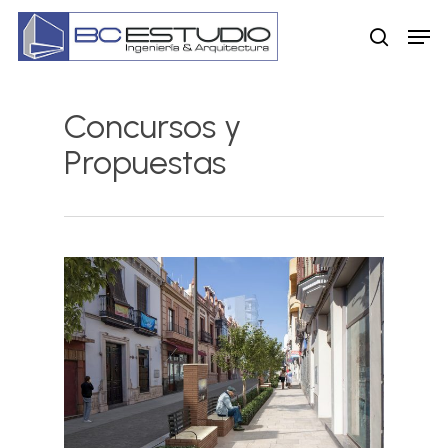
Skip
Men
to
search
main
content
Concursos y
Propuestas