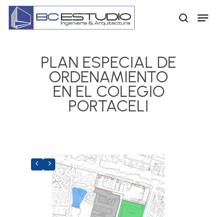
Skip
Men
to
search
main
content
PLAN ESPECIAL DE
ORDENAMIENTO
EN EL COLEGIO
PORTACELI